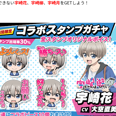
できない
宇崎花
、
宇崎柳
、
宇崎月
をGETしよう！