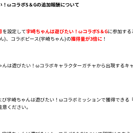
い！ωコラボS＆Gの追加報酬について
月
を設定して
宇崎ちゃんは遊びたい！ω
コラボS＆G
に参加する
ん)
、
コラボピース(宇崎ちゃん)の
獲得量が3倍に
！
ゃんは遊びたい！ωコラボキャラクターガチャから出現するキ
よび宇崎ちゃんは遊びたい！ωコラボミッションで獲得できる
注意ください。