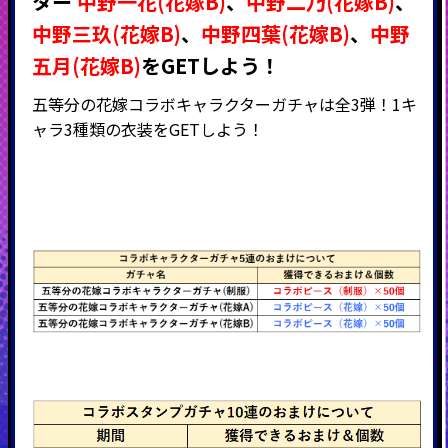
ター
中野一花(花嫁B)
、
中野二乃
(花嫁B)
、
中野三玖
(花嫁B)
、
中野四葉
(花嫁B)
、
中野
五月
(花嫁B)
をGETしよう！
五等分の花嫁コラボキャラクターガチャは全3弾！1キ
ャラ3種類の衣装をGETしよう！