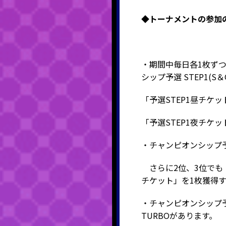
◆
トーナメントの参加
・期間中毎日各1枚ずつ
シップ予選 STEP1(
「予選STEP1昼チケット」
「予選STEP1夜チケッ
・チャンピオンシップ予選
さらに2位、3位でも「
チケット」を1枚獲得
・チャンピオンシップ予選
TURBOがあります。