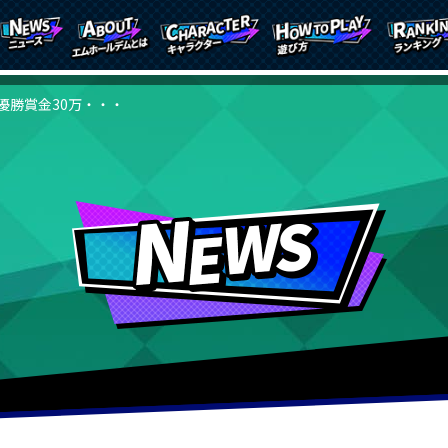
優勝賞金30万・・・