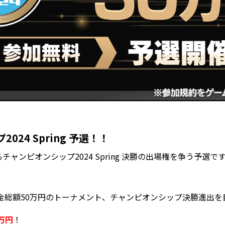
024 Spring 予選！！
るチャンピオンシップ2024 Spring 決勝の出場権を争う予選で
賞金総額50万円のトーナメント、チャンピオンシップ決勝進出
万円
！