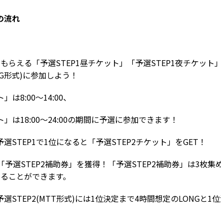
の流れ
もらえる「予選STEP1昼チケット」「予選STEP1夜チケッ
S＆G形式)に参加しよう！
は8:00～14:00、
ト」は18:00～24:00の期間に予選に参加できます！
STEP1で1位になると「予選STEP2チケット」をGET！
予選STEP2補助券」を獲得！「予選STEP2補助券」は3枚集め
することができます。
STEP2(MTT形式)には1位決定まで4時間想定のLONGと1