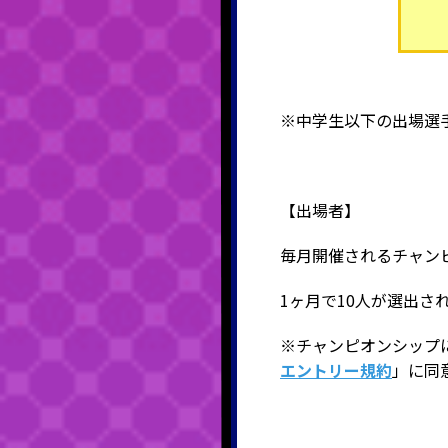
※中学生以下の出場選
【出場者】
毎月開催されるチャン
1ヶ月で10人が選出さ
※チャンピオンシップ
エントリー規約
」に同