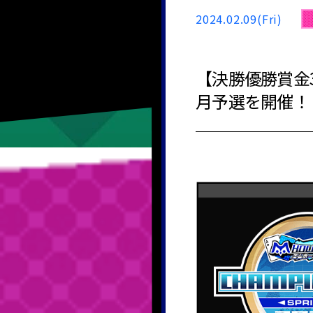
2024.02.09(Fri)
【決勝優勝賞金3
月予選を開催！