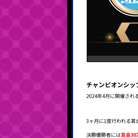
チャンピオンシップ2
2024年4月に開催され
3ヶ月に1度行われる
決勝優勝者には
賞金3
0