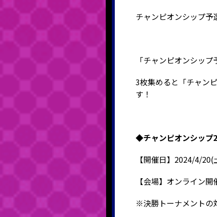
チャンピオンシップ予選
「チャンピオンシップ予
3枚集めると「チャンピ
す！
◆チャンピオンシップ2024
【開催日】2024/4/20(
【会場】オンライン開
※決勝トーナメントの対