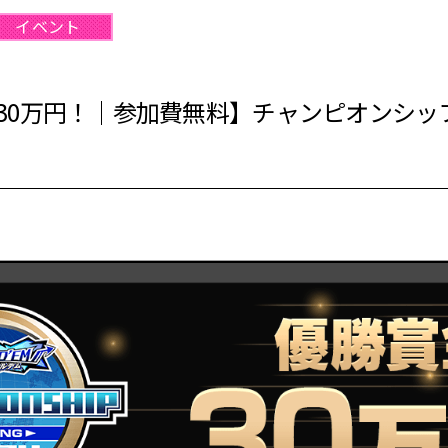
イベント
0万円！｜参加費無料】チャンピオンシップ2024