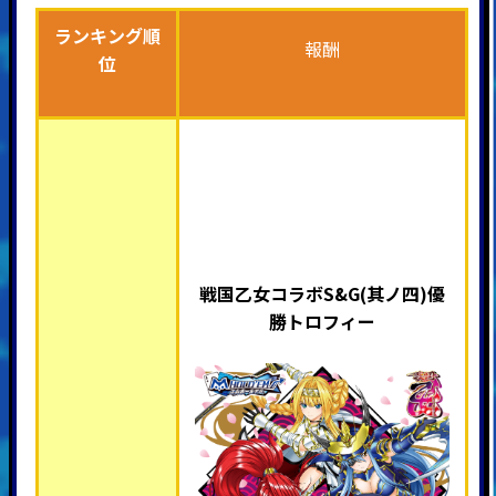
ランキング順
報酬
位
戦国乙女コラボS&G(其ノ四)優
勝トロフィー