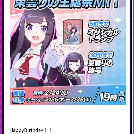
HappyBirthday！！