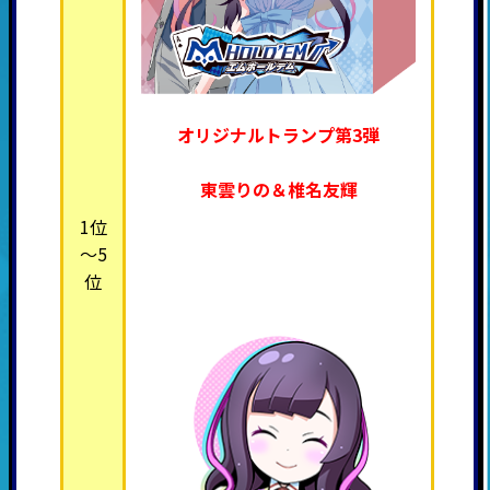
オリジナルトランプ第3弾
東雲りの＆椎名友輝
1位
～5
位