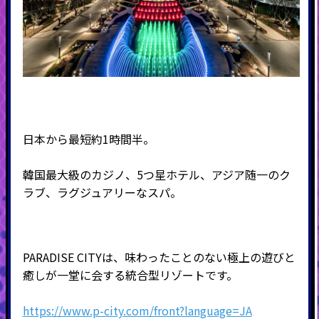
日本から最短約
1
時間半。
韓国最大級のカジノ、
5
つ星ホテル、アジア随一のク
ラブ、ラグジュアリーなスパ。
PARADISE CITY
は、味わったことのない極上の遊びと
癒しが一堂に会する統合型リゾートです。
https://www.p-city.com/front?language=JA