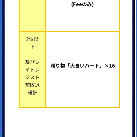
(Feeのみ)
2位以
下
及びレ
贈り物「大きいハート」×16
イトレ
ジスト
前敗退
報酬