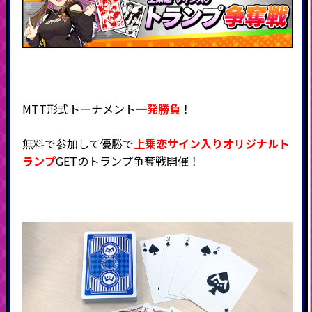
MTT形式トーナメント
一発勝負
！
無料で参加して優勝で
上乗恋サイン入りオリジナルト
ランプ
GETのトランプ争奪戦開催！