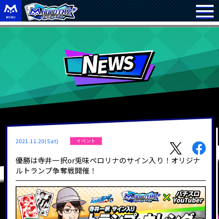
2021.11.20(Sat)
イベント
優勝は寺井一択or兎味ペロリナのサイン入り！オリジナ
ルトランプ争奪戦開催！