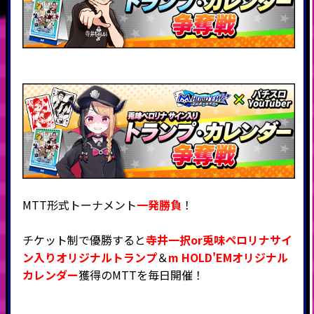
MTT形式トーナメント
一発勝負
！
チケット制で優勝すると
寺井一択or兎味ペロリナサイ
ン入りオリジナルトランプ
＆
m HOLD'EMオリジナル
カレンダー
獲得のMTTを毎日開催！