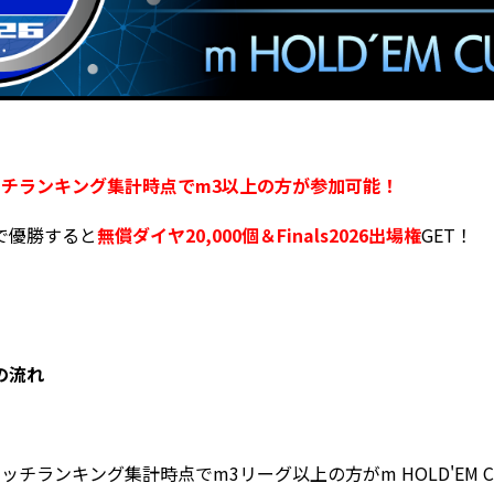
ッチランキング集計時点で
m3以上の方が参加可能！
で優勝すると
無償ダイヤ20,000個＆Finals2026出場権
GET！
の流れ
チランキング集計時点でm3リーグ以上の方がm HOLD'EM C