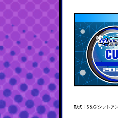
形式：
S
＆
G(
シットア