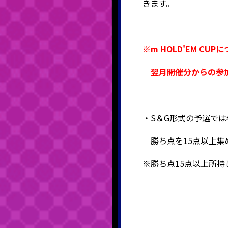
きます。
※m HOLD'EM 
翌月開催分からの参加
・S＆G形式の予選で
勝ち点を15点以上集
※勝ち点15点以上所