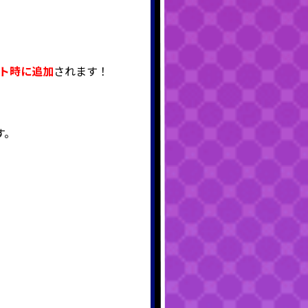
ート時に追加
されます！
ます。