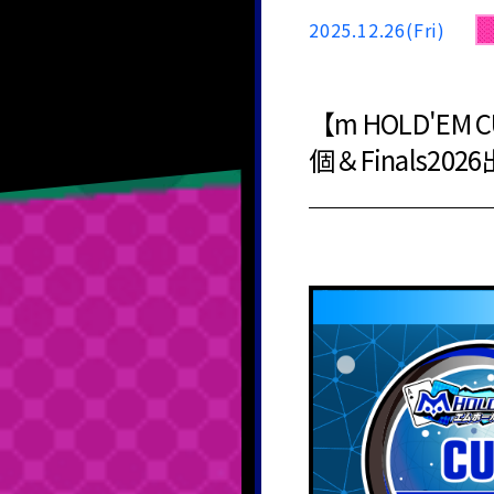
2025.12.26(Fri)
【m HOLD'E
個＆Finals20