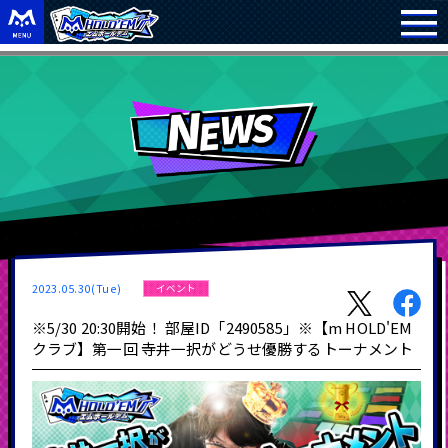
2023.05.30(Tue)
イベント
※5/30 20:30開始！ 部屋ID「2490585」※【m HOLD'EM
クラブ】第⼀回 寺井⼀択がどうせ優勝するトーナメント