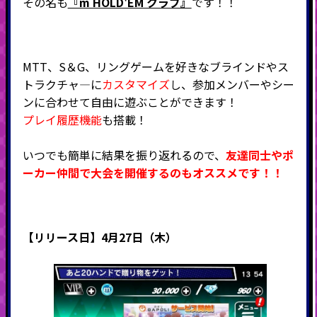
その名も
『m HOLD'EM クラブ』
です！！
MTT、S＆G、リングゲームを好きなブラインドやス
トラクチャ―に
カスタマイズ
し、
参加メンバーやシー
ンに合わせて自由に遊ぶことができます！
プレイ履歴機能
も搭載！
いつでも簡単に結果を振り返れるので、
友達同士やポ
ーカー仲間で大会を開催するのもオススメです！！
【リリース日】
4月27日（木）