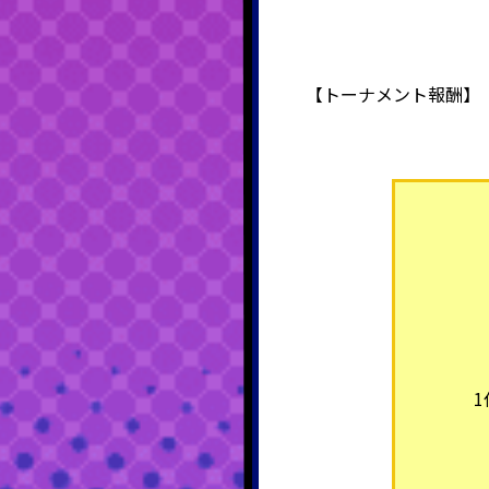
【
トーナメント
報酬】
1