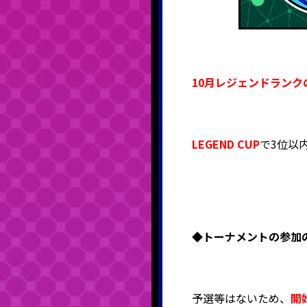
10月レジェンドランク
LEGEND CUP
で3位以
◆
トーナメントの参加
予選等はないため、
開