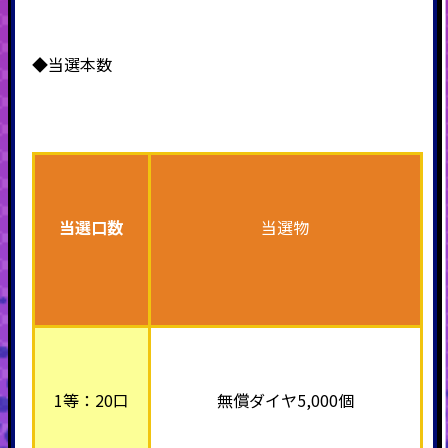
◆当選本数
当選口数
当選物
1等：20口
無償ダイヤ5,000個