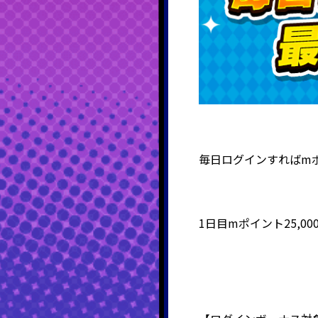
毎日ログインすればmポ
1日目mポイント25,0