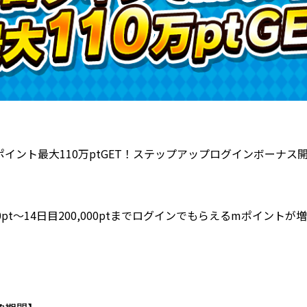
イント最大110万ptGET！ステップアップログインボーナス
00pt～14日目200,000ptまでログインでもらえるmポイントが