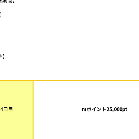
象期間】
)
酬】
4日目
mポイント25,000pt