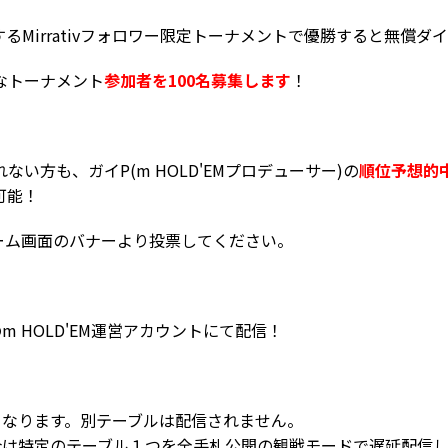
に開催するMirrativフォロワー限定トーナメントで優勝すると無償ダイヤ
なトーナメント
参加者を100名募集します
！
い方も、ガイP(m HOLD'EMプロデューサー)の
順位
予想的
可能！
内ホーム画面のバナーより投票してください。
の
m HOLD'EM運営アカウントにて配信！
となります。別テーブルは配信されません。
は特定のテーブル１つを全手札公開の観戦モードで遅延配信し