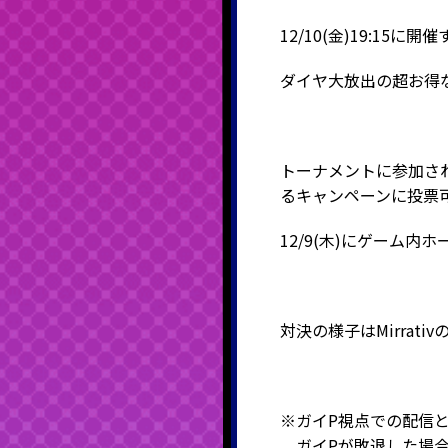
12/10(金)19:15
ダイヤ大放出の超お得
トーナメントに参加されな
るキャンペーンに投票
12/9(木)にゲーム
対決の様子はMirrativ
※ガイP視点での配信
ガイPが敗退した場合