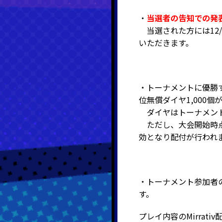
・
当選者の告知での発
当選された方には12/9
いただきます。
・トーナメントに優勝する
位無償ダイヤ1,000個
ダイヤはトーナメント
ただし、大会開始時点で
効となり配付が行われ
・トーナメント参加者の
す。
プレイ内容のMirra