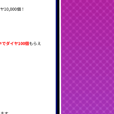
10,000個！
中で
ダイヤ100個
もらえ
ます。