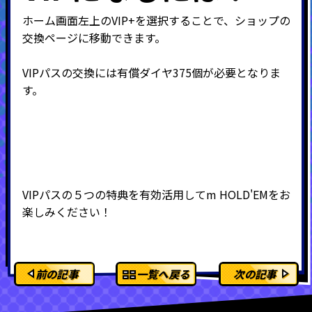
ホーム画面左上の
VIP+
を選択することで、ショップの
交換ページに移動できます。
VIPパスの交換には有償ダイヤ
375
個が必要となりま
す。
VIP
パスの５つの特典を有効活用して
m HOLD'EM
をお
楽しみください！
前の記事
一覧へ戻る
次の記事