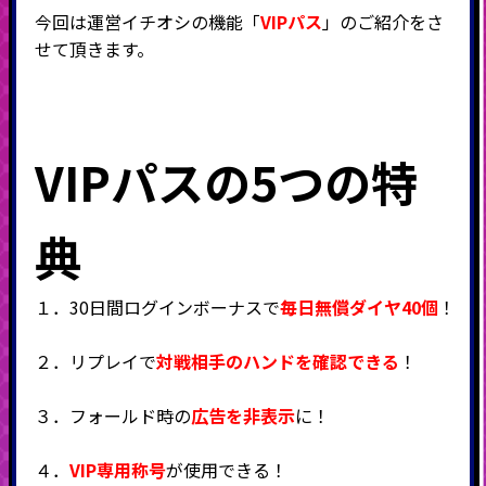
今回は運営イチオシの機能「
VIPパス
」のご紹介をさ
せて頂きます。
VIPパスの5つの特
典
１．
30
日間ログインボーナスで
毎日無償ダイヤ40個
！
２．リプレイで
対戦相手のハンドを確認できる
！
３．フォールド時の
広告を非表示
に！
４．
VIP専用称号
が使用できる！