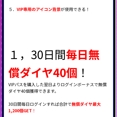
５．
VIP専用のアイコン背景
が使用できる！
１，
30
日間
毎日無
償ダイヤ40個
！
VIP
パスを購入した翌日よりログインボーナスで無償
ダイヤ
40
個獲得できます。
30
日間毎日ログインすれば合計で
無償ダイヤ
最大
1,200個GET
！