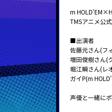
m HOLD'EM
TMSアニメ公式
■出演者
佐藤元さん(フ
増田俊樹さん(
堀江瞬さん(レオ
ガイP(m HOL
声優と一緒にポ