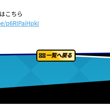
Lはこちら
be/p6RIPaiHpkI
一覧へ戻る