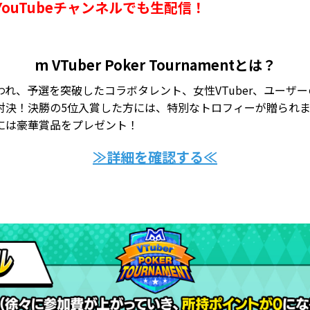
ouTubeチャンネルでも生配信！
m VTuber Poker Tournamentとは？
れ、予選を突破したコラボタレント、女性VTuber、ユーザーの合
対決！決勝の5位入賞した方には、特別なトロフィーが贈られ
には豪華賞品をプレゼント！
≫詳細を確認する≪