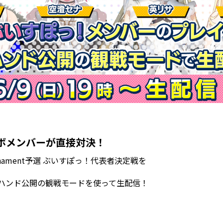
ボメンバーが直接対決！
 Tournament予選 ぶいすぽっ！代表者決定戦を
全ハンド公開の観戦モードを使って生配信！