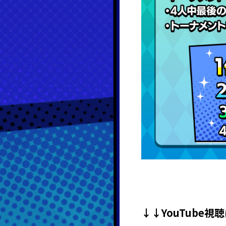
↓↓YouTube