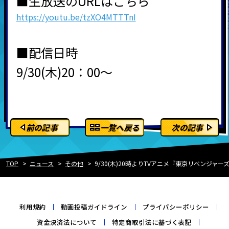
■生放送のURLはこちら
https://youtu.be/tzXO4MTTTnI
■配信日時
9/30(木)20：00～
前の記事
一覧へ戻る
次の記事
TOP
ニュース
その他
9/30(木)20時よりTVアニメ『東京リベンジャー
利用規約
動画投稿ガイドライン
プライバシーポリシー
資金決済法について
特定商取引法に基づく表記