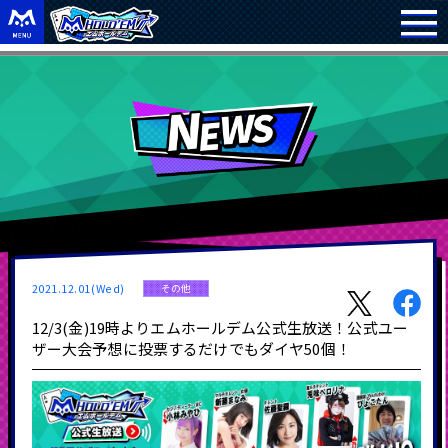
2021.12.01(Wed)
その他
12/3(金)19時よりエムホールデム公式生放送！公式ユー
ザー大会予想に投票するだけでもダイヤ50個！