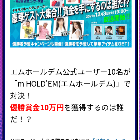
エムホールデム公式ユーザー10名
が
「m HOLD'EM(エムホールデム)」で
対決！
優勝
賞金10万円
を獲得するのは誰
だ！？