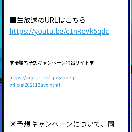
■生放送のURLはこちら
https://youtu.be/c1nReVk5qdc
▼優勝者予想キャンペーン特設サイト▼
https://mpj-portal.jp/game/lp-
official202112live.html
※予想キャンペーンについて、同一