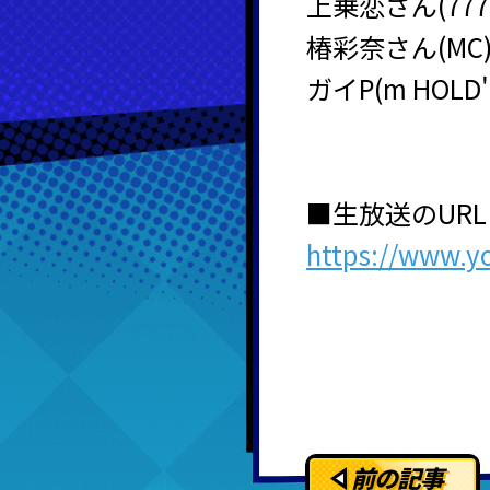
上乗恋さん(7
椿彩奈さん(MC
ガイP(m HOL
■生放送のUR
https://www.y
前の記事