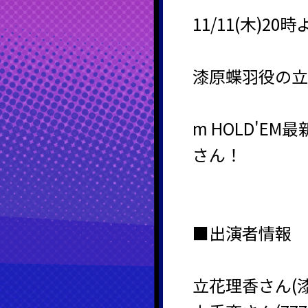
11/11(木)
漆原蝶羽役の立花
m HOLD'
さん！
■出演者情報
立花理香さん(