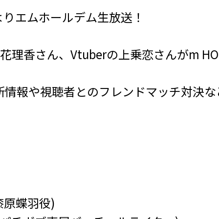
20時よりエムホールデム生放送！
理香さん、Vtuberの上乗恋さんがm HO
EM最新情報や視聴者とのフレンドマッチ対決
漆原蝶羽役)