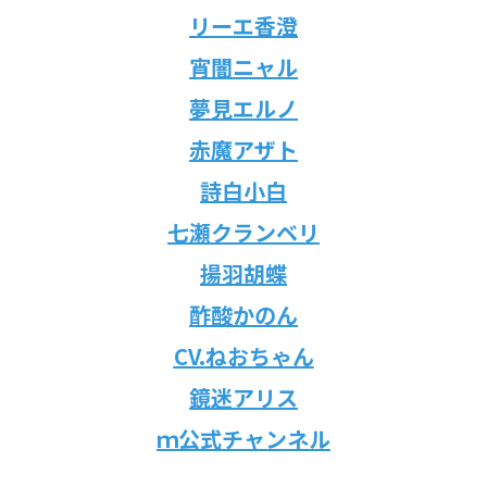
リーエ香澄
宵闇ニャル
夢見エルノ
赤魔アザト
詩白小白
七瀬クランベリ
揚羽胡蝶
酢酸かのん
CV.ねおちゃん
鏡迷アリス
ｍ公式チャンネル