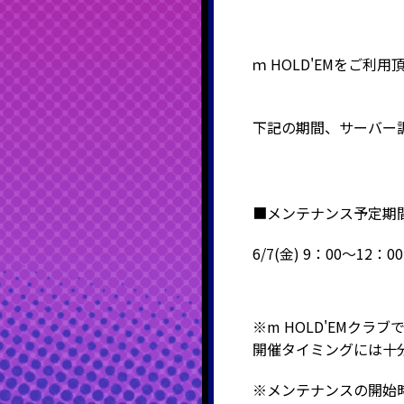
ｍ
HOLD'EM
をご利用
下記の期間、サーバー
■メンテナンス予定期
6
/7(金) 9：00～12：00
※m HOLD'EMク
開催タイミングには十
※メンテナンスの開始