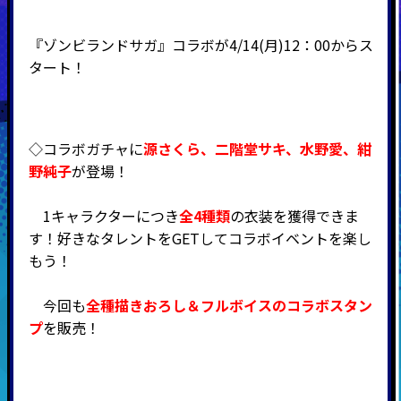
『ゾンビランドサガ』コラボが4/14(月)12：00からス
タート！
◇コラボガチャに
源さくら
、二階堂サキ、水野愛、紺
野純子
が登場！
1キャラクターにつき
全4種類
の衣装を獲得できま
す！好きなタレントをGETしてコラボイベントを楽し
もう！
今回も
全種描きおろし＆フルボイスのコラボスタン
プ
を販売！