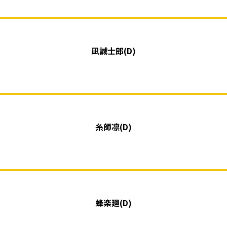
凪誠士郎(D)
糸師凛(D)
蜂楽廻(D)