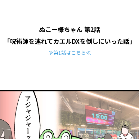
ぬこー様ちゃん 第2話
「呪術師を連れてカエルDXを倒しにいった話」
≫第1話はこちら≪