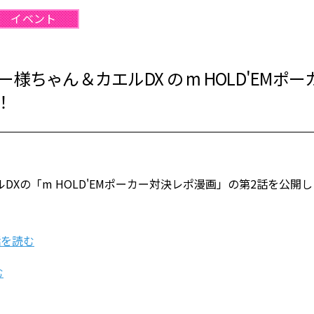
イベント
ー様ちゃん＆カエルDX の m HOLD'EMポ
！
DXの「m HOLD'EMポーカー対決レポ漫画」の第2話を公開
話を読む
む