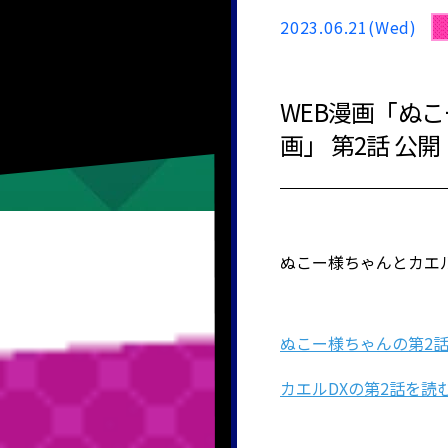
2023.06.21(Wed)
WEB漫画「ぬこ
画」 第2話 公開
ぬこー様ちゃんとカエル
ぬこー様ちゃんの第2
カエルDXの第2話を読