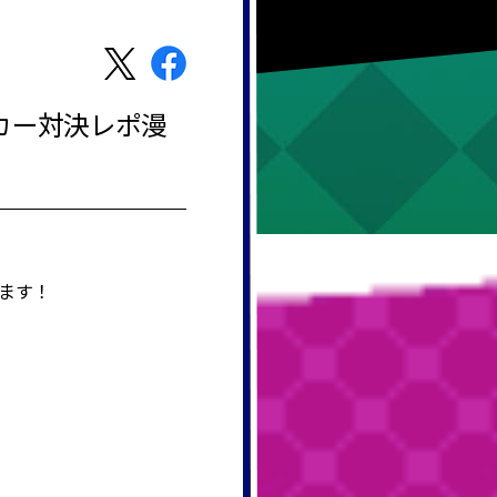
ーカー対決レポ漫
します！