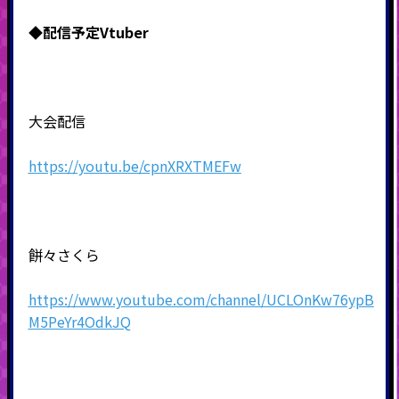
◆配信予定Vtuber
大会配信
https://youtu.be/cpnXRXTMEFw
餅々さくら
https://www.youtube.com/channel/UCLOnKw76ypB
M5PeYr4OdkJQ