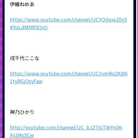
伊織ねめあ
https://www.youtube.com/channel/UCYOjhswZ0y5
KYoLdMNR5QvQ
戌千代ここな
https://www.youtube.com/channel/UC3ymRo2Xj8h
1tyRGjQsyFaw
神乃ひかり
http://youtube.com/channel/UC_kJ27jGTWYniW-
Xy3Ms5Cw