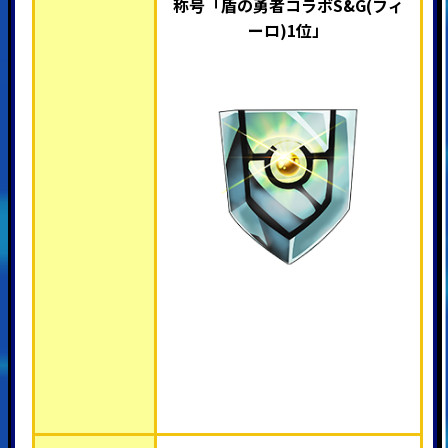
称号「盾の勇者コラボS&G(フィ
ーロ)1位
」