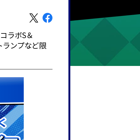
クコラボS＆
トランプなど限