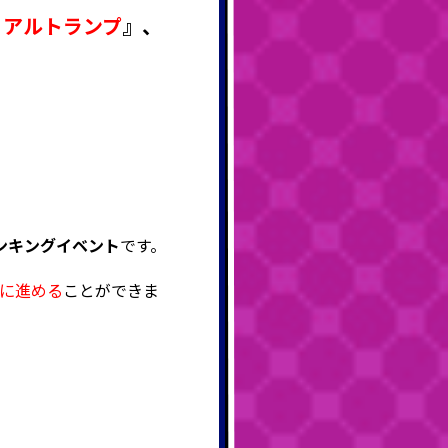
リアルトランプ
』
、
ンキングイベント
です。
に進める
ことができま