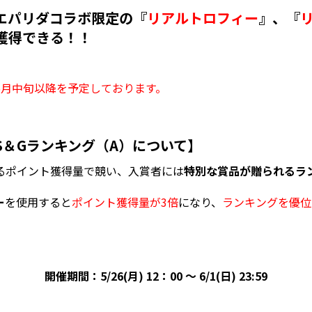
エパリダ
コラボ限定の『
リアルトロフィー
』
、
『
獲得できる！！
6月中旬以降を予定しております。
S＆Gランキング（A）について】
きるポイント獲得量で競い、入賞者には
特別な賞品が贈られるラ
ー
を使用すると
ポイント獲得量が3倍
になり、
ランキングを優位
開催期間：5/26(月) 12：00 ～ 6/1(日) 23:59