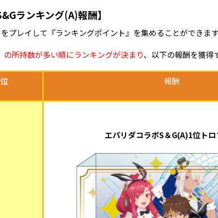
&Gランキング(A)報酬】
A)をプレイして『ランキングポイント』を集めることができま
』の所持数が多い順にランキングが決まり
、以下の報酬を獲得
順位
報酬
エパリダコラボS＆G(A)1位ト