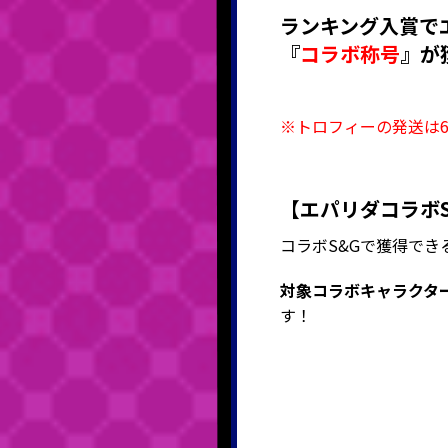
ランキング入賞で
『
コラボ称号
』
が
※トロフィーの発送は
【エパリダコラボ
コラボS&Gで獲得で
対象コラボキャラクタ
す！