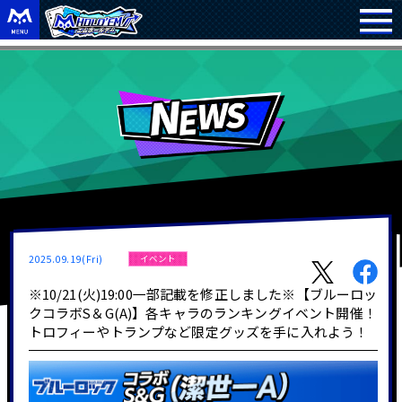
2025.09.19(Fri)
イベント
※10/21(火)19:00一部記載を修正しました※【ブルーロッ
クコラボS＆G(A)】各キャラのランキングイベント開催！
トロフィーやトランプなど限定グッズを手に入れよう！