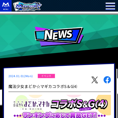
2024.01.01(Mon)
イベント
魔法少女まどか☆マギカコラボS＆G⑷