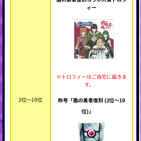
ィー
※トロフィーはご自宅に届きま
す。
2位～10位
称号「盾の勇者復刻 (2位～10
位)」