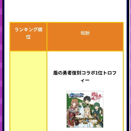
ランキング順
報酬
位
盾の勇者復刻コラボ
1位トロフ
ィー