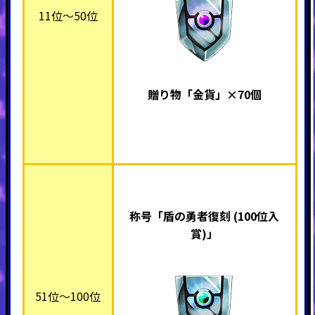
11位～50位
贈り物「金貨」×70個
称号「盾の勇者復刻 (100位入
賞)」
51位～100位