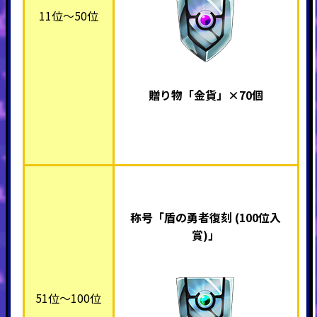
11位～50位
贈り物「金貨」×70個
称号「盾の勇者復刻 (100位入
賞)」
51位～100位