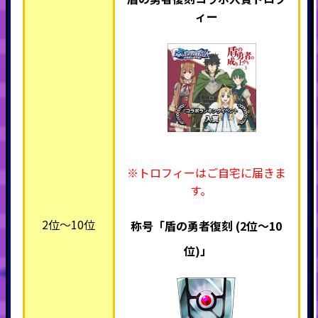
ィー
※トロフィーはご自宅に届きま
す。
2位～10位
称号「盾の勇者復刻 (2位～10
位)」