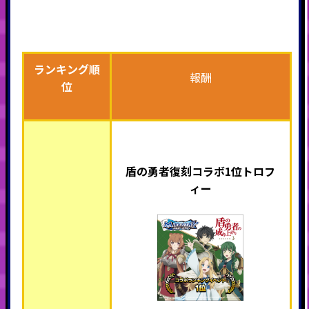
ランキング順
報酬
位
盾の勇者復刻コラボ
1位トロフ
ィー