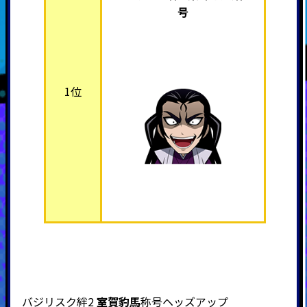
号
1位
バジリスク絆2
室賀豹馬
称号ヘッズアップ