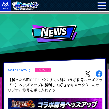
2024.03.13(Wed)
イベント
【勝ったら即GET！ バジリスク絆2コラボ称号ヘッズアッ
プ！】ヘッズアップに勝利して好きなキャラクターのオ
リジナル称号を手に入れよう