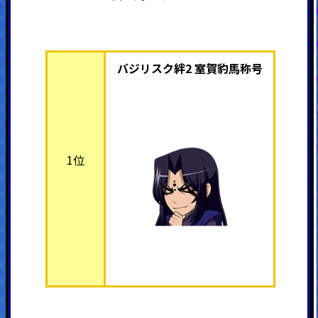
バジリスク絆2 室賀豹馬称号
1位