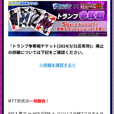
『トランプ争奪戦チケット(2024/3/31迄有効)』廃止
の詳細については下記をご確認ください。
≫詳細を確認する≪
MTT形式の
一発勝負
！
5位入賞で m HOLD'EM × バジリスク絆2コラボトラ