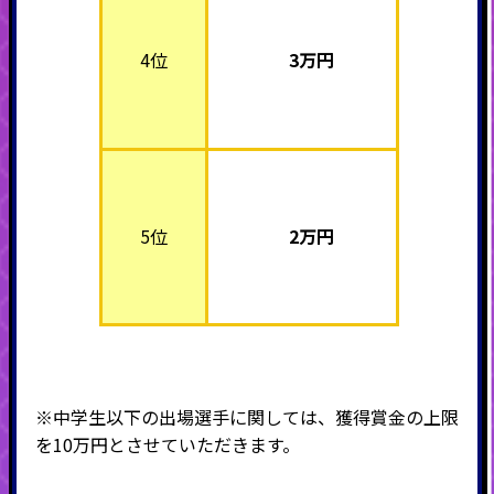
4位
3万
円
5位
2万
円
※中学生以下の出場選手に関しては、獲得賞金の上限
を
10
万円とさせていただきます。