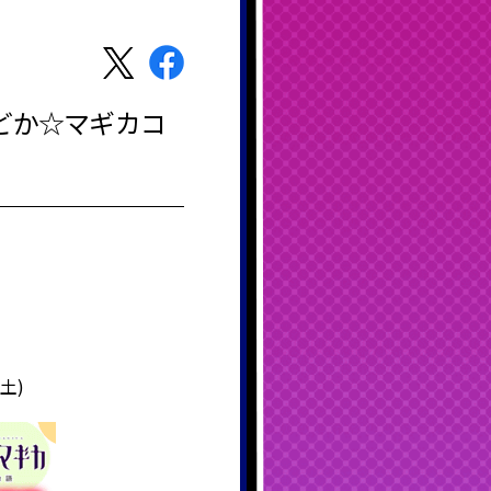
どか☆マギカコ
(土)