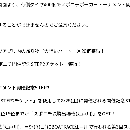
面より、有償ダイヤ400個でスポニチポーカートーナメント開催
することができませんのでご注意ください。
でアプリ内の贈り物『大きいハート』×20個獲得！
ポニチ開催記念STEP2チケット」獲得！
メント開催記念STEP2
TEP2チケット」を使用して8/26(土)に開催される開催記念S
上位15位までが「スポニチ決勝出場権(江戸川)」をGET！
江戸川)」＝9/17(日)にBOATRACE江戸川で行われる第3