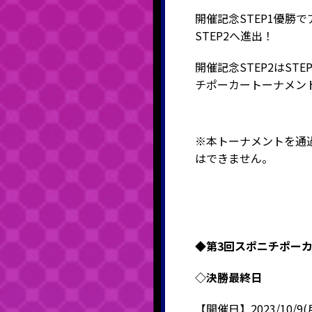
開催記念STEP1優勝
STEP2へ進出！
開催記念STEP2は
ST
チポーカートーナメン
※本トーナメントを通過
はできません。
◆第3回スポニチポー
◇決勝最終日
【開催日】
2023/10/9