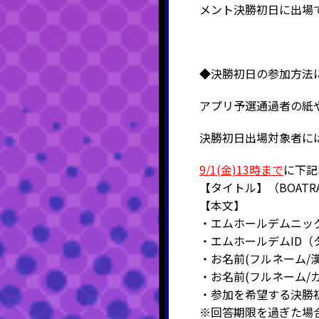
メント決勝初日に出場
◆決勝初日の参加方法
アプリ予選通過者の紙
決勝初日出場対象者に
9/1(金)13時まで
に下記
【タイトル】（BOAT
【本文】
・エムホールデムニッ
・エムホールデムID（
・お名前(フルネーム/漢
・お名前(フルネーム/
・参加を希望する決勝初
※回答期限を過ぎた場