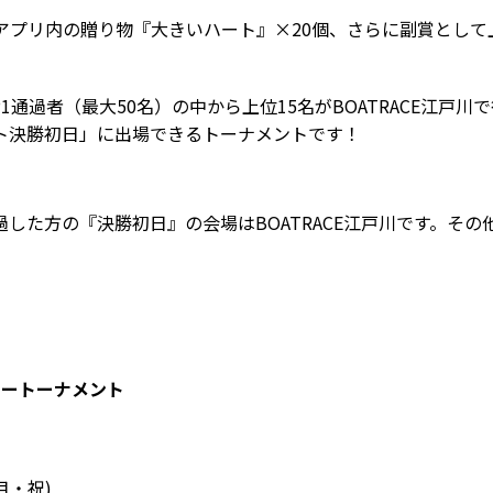
でアプリ内の贈り物『大きいハート』×20個、さらに副賞として
EP1通過者（最大50名）の中から上位15名
がBOATRACE江戸
ト決勝初日」に出場できる
トーナメントです！
した方の『決勝初日』の会場はBOATRACE江戸川です。そ
カートーナメント
(月・祝)