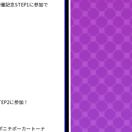
記念STEP1に参加で
TEP2に参加！
回スポニチポーカートーナ