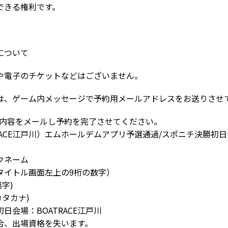
できる権利です。
について
や電子のチケットなどはございません。
は、ゲーム内メッセージで予約用
メールアドレスをお送りさせ
内容をメールし予約を完了させてください。
RACE江戸川）エムホールデムアプリ予選通過/スポニチ決勝初
クネーム
タイトル画面左上の9桁の数字）
字)
カタカナ)
日会場：BOATRACE江戸川
合、出場資格を失います。