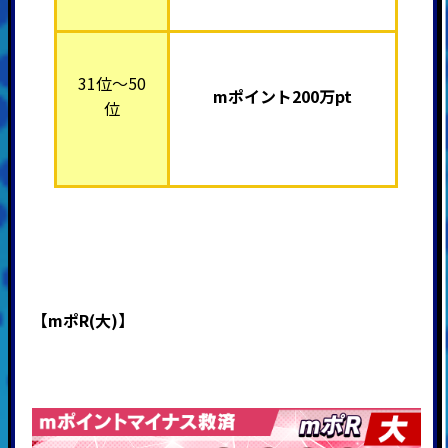
31位～50
mポイント200万pt
位
【mポR(大)】