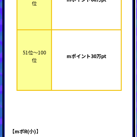
位
51位～100
mポイント30万pt
位
【mポR(小)】