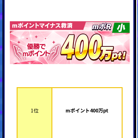
1位
mポイント40
0万pt