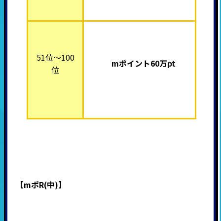
51位～100
mポイント60万pt
位
【mポR(中)】