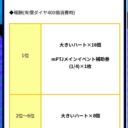
◆報酬(有償ダイヤ400個消費時)
大きいハート×16個
1位
mPTJメインイベント補助券
(1/4)×1枚
2位～6位
大きいハート×8個