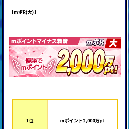
【mポR(大)】
1位
mポイント2,000
万pt