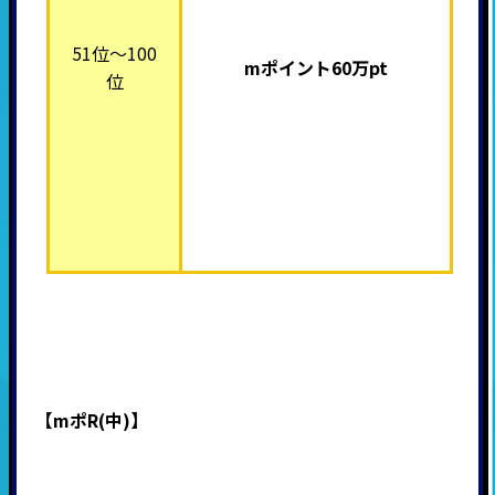
51位～100
mポイント60万pt
位
【mポR(中)】