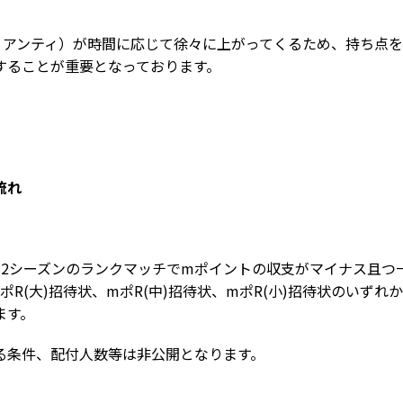
B、アンティ）が時間に応じて徐々に上がってくるため、持ち点
することが重要となっております。
流れ
の2シーズンのランクマッチでmポイントの収支がマイナス且つ
mポR(大)招待状、mポR(中)招待状、mポR(小)招待状のいずれ
ます。
る条件、配付人数等は非公開となります。