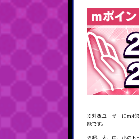
※対象ユーザーにmポ
能です。
※超、大、中、小のト