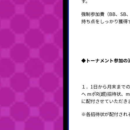
す。
強制参加費（BB、S
持ち点をしっかり獲得
◆トーナメント
参加の
１．1日から月末まで
へ mポR(超)招待状、
に配付させていただき
※各招待状が配付され