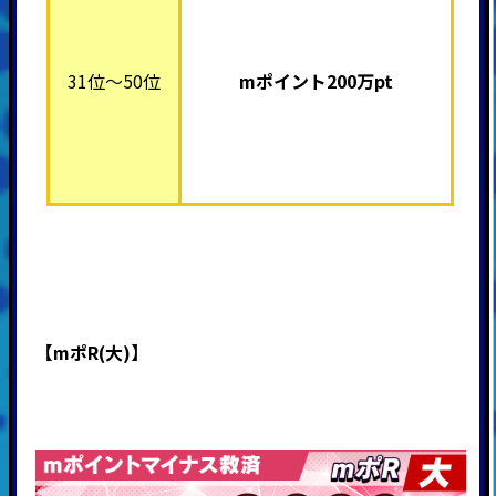
31位～50位
mポイント200万pt
【mポR(大)】