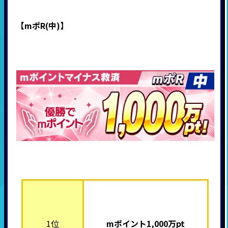
【mポR(中)】
1位
mポイント1,000
万pt