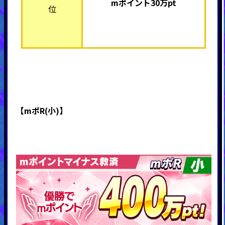
mポイント30万pt
位
【mポR(小)】