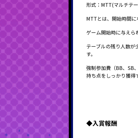
形式：MTT
(マルチテ
MTTとは、開始時間
ゲーム開始時に与えら
テーブルの残り人数が
す。
強制参加費（BB、S
持ち点をしっかり獲得
◆入賞報酬