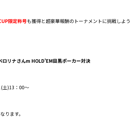
CUP限定称号
も獲得と超豪華報酬のトーナメントに挑戦しよう
ロリナさんm HOLD'EM目黒ポーカー対決
(土)13：00～
となります。