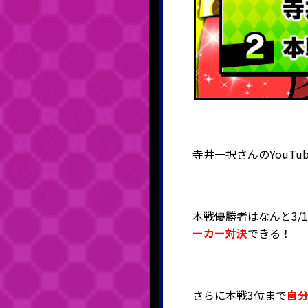
寺井一択さんのYouT
本戦優勝者はなんと3/11
ーカー対決
できる！
さらに本戦3位まで
自分