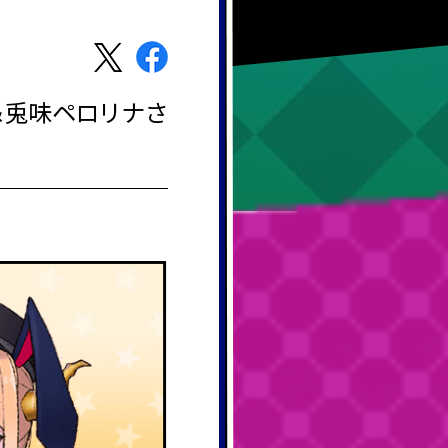
ん＆兎味ペロリナさ