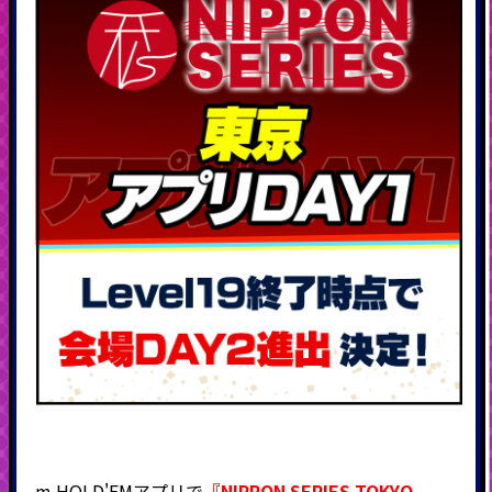
m HOLD'EMアプリで
『NIPPON SERIES TOKYO