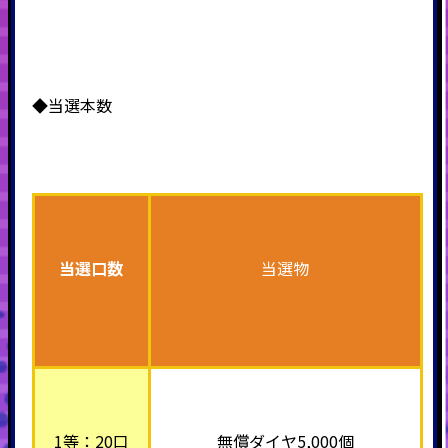
◆当選本数
当選口数
当選物
1等：20口
無償ダイヤ5,000個