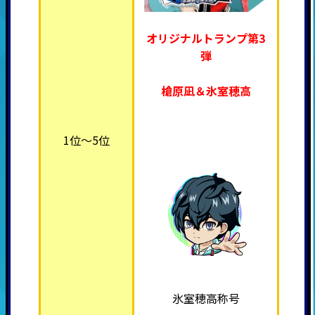
オリジナルトランプ第3
弾
槍原凪＆氷室穂高
1位～5位
氷室穂高称号