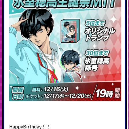
HappyBirthday！！