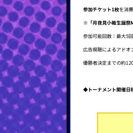
参加チケット1枚
を消費
※「月夜見小箱生誕祭M
参加可能回数：最大5
広告視聴によるアドオ
優勝者決定までの約12
◆
トーナメント開催