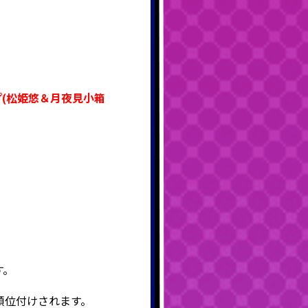
(松姫悠＆月夜見小箱
す。
順位付けされます。