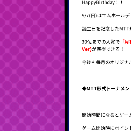
HappyBirthday！！
9/7(日)はエムホー
誕生日を記念したMT
30位までの入賞で
「月
Ver)
が獲得できる！
今後も毎月のオリジナ
◆MTT形式
トーナメン
開始時間になるとゲー
ゲーム開始時にポイン